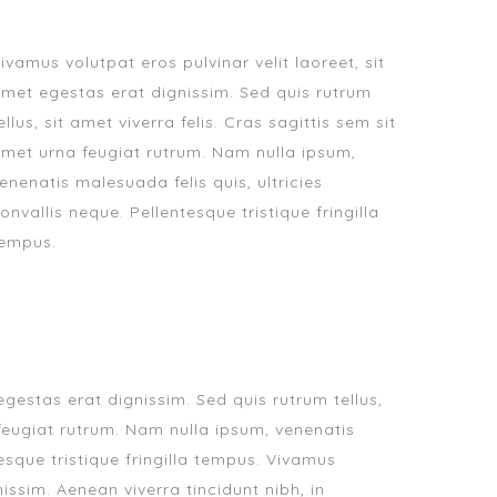
ivamus volutpat eros pulvinar velit laoreet, sit
met egestas erat dignissim. Sed quis rutrum
ellus, sit amet viverra felis. Cras sagittis sem sit
met urna feugiat rutrum. Nam nulla ipsum,
enenatis malesuada felis quis, ultricies
onvallis neque. Pellentesque tristique fringilla
empus.
egestas erat dignissim. Sed quis rutrum tellus,
a feugiat rutrum. Nam nulla ipsum, venenatis
tesque tristique fringilla tempus. Vivamus
ssim. Aenean viverra tincidunt nibh, in