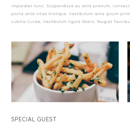
imperdiet nunc. Suspendisse eu ante pretium, consect
porta ante vitae tristique. Vestibulum ante ipsum primi
cubilia Curae; Vestibulum ligula libero, feugiat faucibu
SPECIAL GUEST