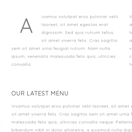
A
ivamus volutpat eros pulvinar velit
V
laoreet, sit amet egestas erat
a
dignissim. Sed quis rutrum tellus,
t
sit amet viverra felis. Cras sagittis
a
sem sit amet urna feugiat rutrum. Nam nulla
v
ipsum, venenatis malesuada felis quis, ultricies
c
convallis.
t
OUR LATEST MENU
Vivamus volutpat eros pulvinar velit laoreet, sit amet 
sit amet viverra felis. Cras sagittis sem sit amet urn
malesuada felis quis, ultricies convallis neque. Pellen
bibendum nibh in dolor pharetra, a euismod nulla digni