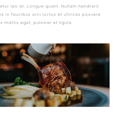
etur leo at, congue quam. Nullam hendrerit
s in faucibus orci luctus et ultrices posuere
s mattis eget, pulvinar et ligula.