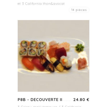
et 3 California thon&avocat
14 pièces
P8B - DECOUVERTE II
24.80 €