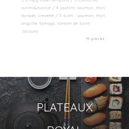
3 Crispy maki tempura / 3 California
surimi&avocat / 4 sashimi saumon, thon,
dorade, crevette / 5 sushi : saumon, thon,
anguille, tamago, tartare de Saint-
Jacques
15 pièces
PLATEAUX