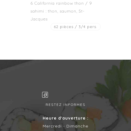
6 California rainbow thon / 9
sahimi : thon, saumon, St-
Jacques
62 pièces / 3/4 pers.
RESTEZ INFORMES
Heure d'ouverture :
Mercredi - Dimanche