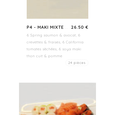
P4 - MAKI MIXTE
26.50 €
6 Spring saumon & avocat, 6
crevettes & fraises, 6 California
tomates sèchées, 6 soya maki
thon cuit & pomme
24 pièces