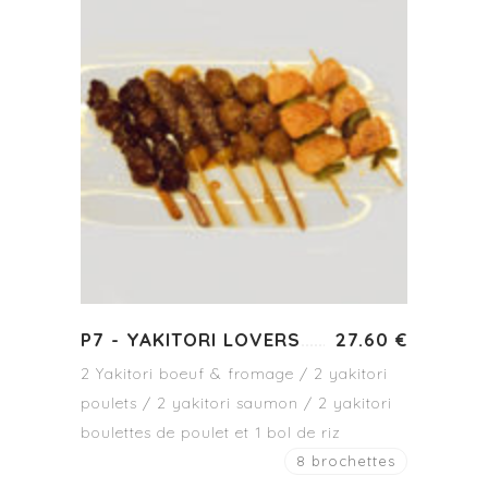
P7 - YAKITORI LOVERS
27.60 €
2 Yakitori boeuf & fromage / 2 yakitori
poulets / 2 yakitori saumon / 2 yakitori
boulettes de poulet et 1 bol de riz
8 brochettes