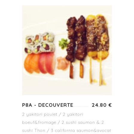
P8A - DECOUVERTE
24.80 €
2 yakitori poulet / 2 yakitori
boeuf&fromage / 2 sushi saumon & 2
sushi Thon / 3 california saumon&avocat