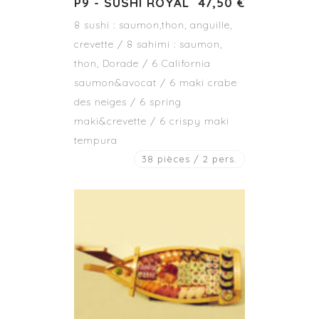
P9 - SUSHI ROYAL
47,50 €
8 sushi : saumon,thon, anguille,
crevette / 8 sahimi : saumon,
thon, Dorade / 6 California
saumon&avocat / 6 maki crabe
des neiges / 6 spring
maki&crevette / 6 crispy maki
tempura
38 pièces / 2 pers.